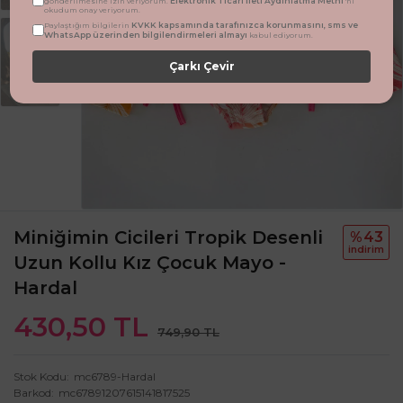
Elektronik Ticari İleti Aydınlatma Metni
gönderilmesine izin veriyorum.
'ni
okudum onay veriyorum.
KVKK kapsamında tarafınızca korunmasını, sms ve
Paylaştığım bilgilerin
WhatsApp üzerinden bilgilendirmeleri almayı
kabul ediyorum.
Çarkı Çevir
Miniğimin Cicileri Tropik Desenli
%43
i̇ndi̇ri̇m
Uzun Kollu Kız Çocuk Mayo -
Hardal
430,50 TL
749,90 TL
Stok Kodu
mc6789-Hardal
Barkod
mc67891207615141817525