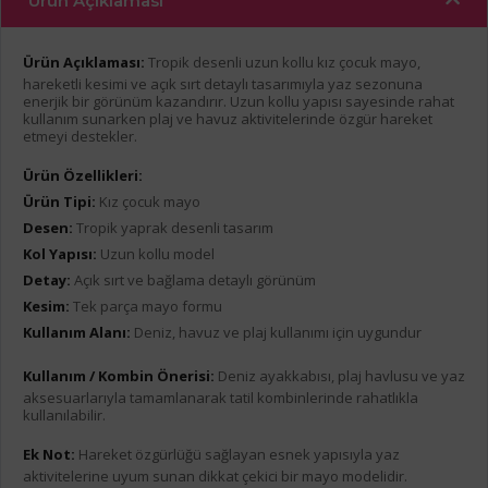
Ürün Açıklaması
Ürün Açıklaması:
Tropik desenli uzun kollu kız çocuk mayo,
hareketli kesimi ve açık sırt detaylı tasarımıyla yaz sezonuna
enerjik bir görünüm kazandırır. Uzun kollu yapısı sayesinde rahat
kullanım sunarken plaj ve havuz aktivitelerinde özgür hareket
etmeyi destekler.
Ürün Özellikleri:
Ürün Tipi:
Kız çocuk mayo
Desen:
Tropik yaprak desenli tasarım
Kol Yapısı:
Uzun kollu model
Detay:
Açık sırt ve bağlama detaylı görünüm
Kesim:
Tek parça mayo formu
Kullanım Alanı:
Deniz, havuz ve plaj kullanımı için uygundur
Kullanım / Kombin Önerisi:
Deniz ayakkabısı, plaj havlusu ve yaz
aksesuarlarıyla tamamlanarak tatil kombinlerinde rahatlıkla
kullanılabilir.
Ek Not:
Hareket özgürlüğü sağlayan esnek yapısıyla yaz
aktivitelerine uyum sunan dikkat çekici bir mayo modelidir.