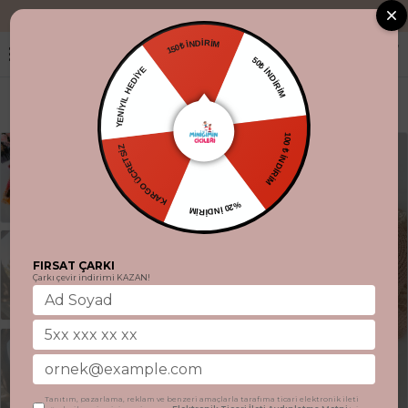
"Aynı gün kargo
150₺ İNDİRİM
50₺ İNDİRİM
YENİYIL HEDİYE
KARGO ÜCRETSİZ
100 ₺ İNDİRİM
%20 İNDİRİM
FIRSAT ÇARKI
Çarkı çevir indirimi KAZAN!
Tanıtım, pazarlama, reklam ve benzeri amaçlarla tarafıma ticari elektronik ileti