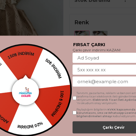
Stok Durumu
Renk
FIRSAT ÇARKI
Çarkı çevir indirimi KAZAN!
150₺ İNDİRİM
HEDİYE
50₺ İNDİRİM
Beden
6 Ay
9 Ay
12 Ay
TSİZ
Tanıtım, pazarlama, reklam ve benzeri am
tarafıma ticari elektronik ileti gönderilme
100 ₺ İNDİRİM
veriyorum.
Elektronik Ticari İleti Aydın
'ni okudum onay veriyorum.
Paylaştığım bilgilerin
KVKK kapsamında t
SEPETE 
korunmasını, sms ve WhatsApp üzerin
bilgilendirmeleri almayı
kabul ediyorum.
%20 İNDİRİM
Çarkı Çevir