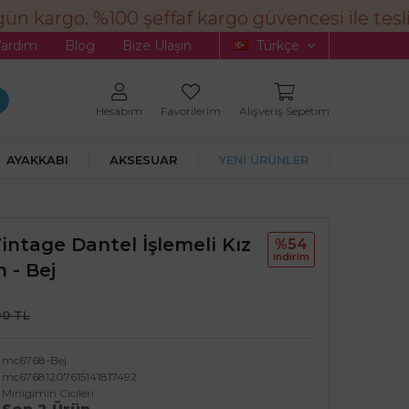
n kargo. %100 şeffaf kargo güvencesi ile tesli
Yardım
Blog
Bize Ulaşın
Türkçe
Hesabım
Favorilerim
Alışveriş Sepetim
AYAKKABI
AKSESUAR
YENİ ÜRÜNLER
Vintage Dantel İşlemeli Kız
%54
i̇ndi̇ri̇m
 - Bej
90 TL
mc6768-Bej
mc67681207615141817492
Minigimin Cicileri