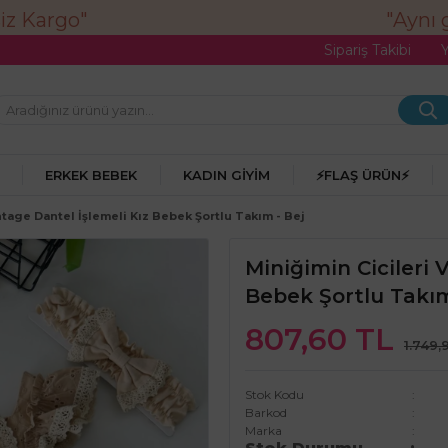
"Aynı gü
Sipariş Takibi
ERKEK BEBEK
KADIN GIYIM
⚡FLAŞ ÜRÜN⚡
ntage Dantel İşlemeli Kız Bebek Şortlu Takım - Bej
Miniğimin Cicileri 
Bebek Şortlu Takım
807,60 TL
1.749,
Stok Kodu
Barkod
Marka