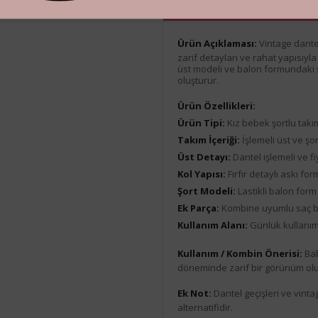
Ürün Açıklaması
Ürün Açıklaması:
Vintage dantel
zarif detayları ve rahat yapısıyla
üst modeli ve balon formundaki şo
oluşturur.
Ürün Özellikleri:
Ürün Tipi:
Kız bebek şortlu takı
Takım İçeriği:
İşlemeli üst ve şor
Üst Detayı:
Dantel işlemeli ve f
Kol Yapısı:
Fırfır detaylı askı fo
Şort Modeli:
Lastikli balon form
Ek Parça:
Kombine uyumlu saç 
Kullanım Alanı:
Günlük kullanım
Kullanım / Kombin Önerisi:
Bab
döneminde zarif bir görünüm oluş
Ek Not:
Dantel geçişleri ve vintag
alternatifidir.