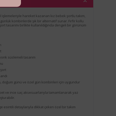
 işlemeleriyle hareket kazanan kız bebek şortlu takım,
 günlük kombinlerde şık bir alternatif sunar. Fırfır kollu
rt tasarımı birlikte kullanıldığında dengeli bir görünüm
m
t
iyonk süslemeli tasarım
rmu
 şort
bandı
, doğum günü ve özel gün kombinleri için uygundur
et ve ince saç aksesuarlarıyla tamamlanarak yaz
turabilir.
e esintili detaylarıyla dikkat çeken özel bir takım