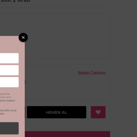
Son 2 Ürün
Beden Tablosu
18 Ay
açlarla
sine izin
latma Metni
arafınızca
EKLE
HEMEN AL
den