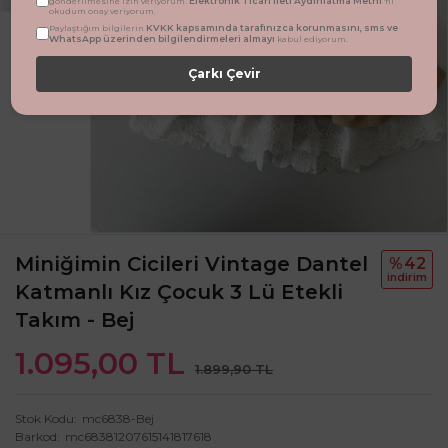
Elektronik Ticari İleti Aydınlatma Metni
gönderilmesine izin veriyorum.
'ni
okudum onay veriyorum.
KVKK kapsamında tarafınızca korunmasını, sms ve
Paylaştığım bilgilerin
WhatsApp üzerinden bilgilendirmeleri almayı
kabul ediyorum.
Çarkı Çevir
Miniğimin Cicileri Vintage Dantel
%42
i̇ndi̇ri̇m
Katmanlı Kız Çocuk 3 Lü Etekli
Takım - Bej
1.095,00 TL
1.899,90 TL
Stok Kodu
mc6838-Bej
Barkod
mc68381207615141817618