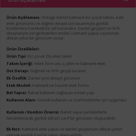
Ürün Açıklaması
Ürün Açıklaması:
Vintage dantel katmanlı kız çocuk takımı, katlı
etek görünümü ve düğme detaylı üst tasarımıyla günlük
kombinlere hareketli bir stil kazandırır. Dantel geçişleri ve fırfır
detaylarıyla zenginleştirilen model, katmanlı yapısı sayesinde
dikkat çekici bir görünüm sunar.
Ürün Özellikleri:
Ürün Tipi:
Kız çocuk 3’lü etek takım
Takım İçeriği:
Yelek form üst, iç atlet ve katmanlı etek
Üst Detayı:
Düğmeli ve fırfır geçişli tasarım
Ek Özellik:
Dantel şerit detaylı görünüm
Etek Modeli:
Katmanlı ve hacimli etek formu
Bel Yapısı:
Rahat kullanım sağlayan esnek yapı
Kullanım Alanı:
Günlük kullanım ve özel kombinler için uygundur
Kullanım / Kombin Önerisi:
Babet veya sandaletlerle
tamamlanarak günlük stil için zarif bir görünüm oluşturabilir.
Ek Not:
Katmanlı etek yapısı ve dantel geçişleriyle dikkat çeken
vintage esintili özel bir takım alternatifidir.