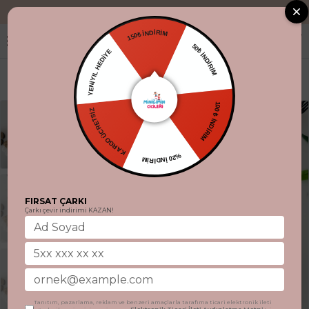
"Aynı gün kargo
150₺ İNDİRİM
YENİYIL HEDİYE
50₺ İNDİRİM
KARGO ÜCRETSİZ
100 ₺ İNDİRİM
%20 İNDİRİM
FIRSAT ÇARKI
Çarkı çevir indirimi KAZAN!
Tanıtım, pazarlama, reklam ve benzeri amaçlarla tarafıma ticari elektronik ileti