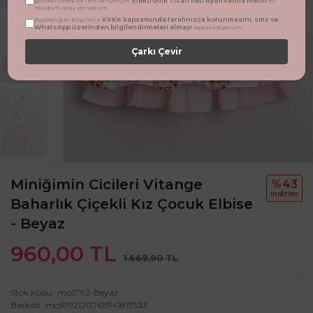
Elektronik Ticari İleti Aydınlatma Metni
gönderilmesine izin veriyorum.
'ni
okudum onay veriyorum.
KVKK kapsamında tarafınızca korunmasını, sms ve
Paylaştığım bilgilerin
WhatsApp üzerinden bilgilendirmeleri almayı
kabul ediyorum.
Çarkı Çevir
Miniğimin Cicileri Vitange
%43
i̇ndi̇ri̇m
Baharlık Çiçekli Kız Çocuk Elbise
- Beyaz
960,00 TL
1.669,90 TL
Stok Kodu
mc6792-Beyaz
Barkod
mc67921207615141817533