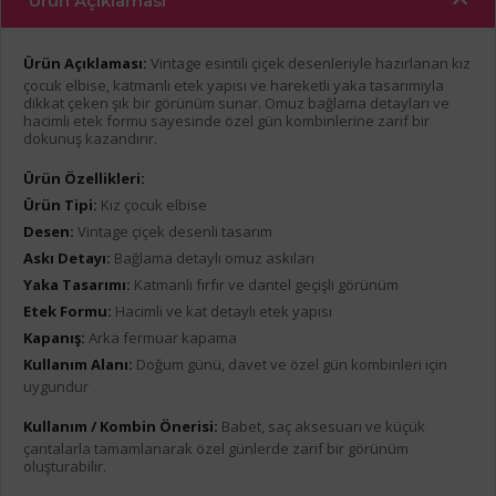
Ürün Açıklaması
Ürün Açıklaması:
Vintage esintili çiçek desenleriyle hazırlanan kız
çocuk elbise, katmanlı etek yapısı ve hareketli yaka tasarımıyla
dikkat çeken şık bir görünüm sunar. Omuz bağlama detayları ve
hacimli etek formu sayesinde özel gün kombinlerine zarif bir
dokunuş kazandırır.
Ürün Özellikleri:
Ürün Tipi:
Kız çocuk elbise
Desen:
Vintage çiçek desenli tasarım
Askı Detayı:
Bağlama detaylı omuz askıları
Yaka Tasarımı:
Katmanlı fırfır ve dantel geçişli görünüm
Etek Formu:
Hacimli ve kat detaylı etek yapısı
Kapanış:
Arka fermuar kapama
Kullanım Alanı:
Doğum günü, davet ve özel gün kombinleri için
uygundur
Kullanım / Kombin Önerisi:
Babet, saç aksesuarı ve küçük
çantalarla tamamlanarak özel günlerde zarif bir görünüm
oluşturabilir.