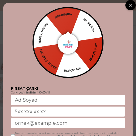
"Aynı gün kargo
150₺ İNDİRİM
50₺ İNDİRİM
YENİYIL HEDİYE
100 ₺ İNDİRİM
KARGO ÜCRETSİZ
%20 İNDİRİM
FIRSAT ÇARKI
Çarkı çevir indirimi KAZAN!
Tanıtım, pazarlama, reklam ve benzeri amaçlarla tarafıma ticari elektronik ileti