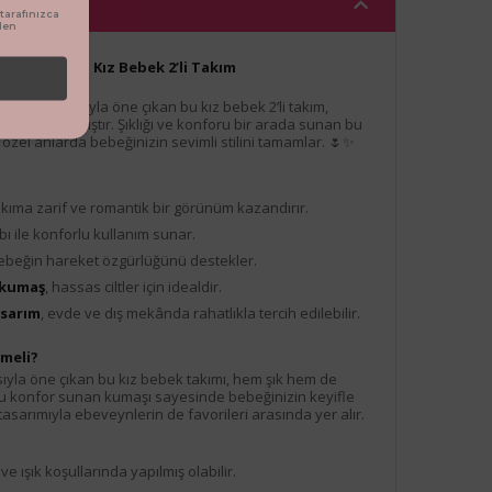
arafınızca
den
l Gül Desenli Kız Bebek 2’li Takım
li detaylarıyla öne çıkan bu kız bebek 2’li takım,
ek tasarlanmıştır. Şıklığı ve konforu bir arada sunan bu
özel anlarda bebeğinizin sevimli stilini tamamlar. 🌷✨
takıma zarif ve romantik bir görünüm kazandırır.
ıbı ile konforlu kullanım sunar.
bebeğin hareket özgürlüğünü destekler.
 kumaş
, hassas ciltler için idealdir.
asarım
, evde ve dış mekânda rahatlıkla tercih edilebilir.
meli?
ısıyla öne çıkan bu kız bebek takımı, hem şık hem de
oyu konfor sunan kumaşı sayesinde bebeğinizin keyifle
tasarımıyla ebeveynlerin de favorileri arasında yer alır.
e ışık koşullarında yapılmış olabilir.