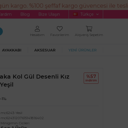
n kargo. %100 şeffaf kargo güvencesi ile tesli
Yardım
Blog
Bize Ulaşın
Türkçe
Hesabım
Favorilerim
Alışveriş Sepetim
AYAKKABI
AKSESUAR
YENİ ÜRÜNLER
Yaka Kol Gül Desenli Kız
%57
i̇ndi̇ri̇m
Yeşil
0 TL
mc6243-Yesil
mc62431207615141816402
Minigimin Cicileri