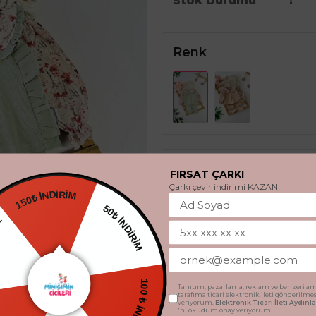
Stok Durumu
Renk
Beden
FIRSAT ÇARKI
Çarkı çevir indirimi KAZAN!
150₺ İNDİRİM
3 - 6 Ay
6 - 9 Ay
HEDİYE
50₺ İNDİRİM
SEPETE 
TSİZ
Tanıtım, pazarlama, reklam ve benzeri am
tarafıma ticari elektronik ileti gönderilme
veriyorum.
Elektronik Ticari İleti Aydın
'ni okudum onay veriyorum.