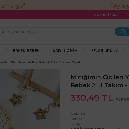
"Aynı gü
Sipariş Takibi
ERKEK BEBEK
KADIN GIYIM
⚡FLAŞ ÜRÜN⚡
ka Kol Gül Desenli Kız Bebek 2 Li Takım - Yeşil
Miniğimin Cicileri 
Bebek 2 Li Takım - 
330,49 TL
759,9
Stok Kodu
Barkod
Marka