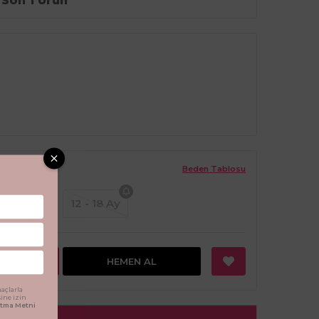
Son 1 Ürün
Beden Tablosu
9 - 12 Ay
12 - 18 Ay
EKLE
HEMEN AL
açlarla
sine izin
latma Metni