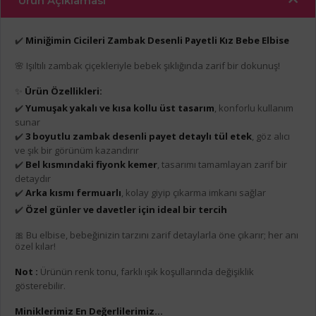
Ürün Açıklaması
✔️
Miniğimin Cicileri Zambak Desenli Payetli Kız Bebe Elbise
🌸 Işıltılı zambak çiçekleriyle bebek şıklığında zarif bir dokunuş!
✨
Ürün Özellikleri:
✔️
Yumuşak yakalı ve kısa kollu üst tasarım
, konforlu kullanım
sunar
✔️
3 boyutlu zambak desenli payet detaylı tül etek
, göz alıcı
ve şık bir görünüm kazandırır
✔️
Bel kısmındaki fiyonk kemer
, tasarımı tamamlayan zarif bir
detaydır
✔️
Arka kısmı fermuarlı
, kolay giyip çıkarma imkanı sağlar
✔️
Özel günler ve davetler için ideal bir tercih
🎀 Bu elbise, bebeğinizin tarzını zarif detaylarla öne çıkarır; her anı
özel kılar!
Not :
Ürünün renk tonu, farklı ışık koşullarında değişiklik
gösterebilir.
Miniklerimiz En Değerlilerimiz...