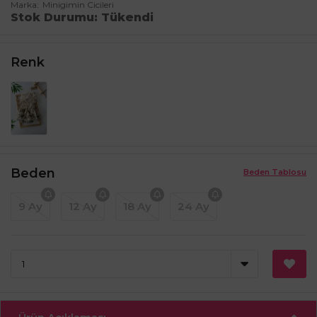
Marka
Minigimin Cicileri
Stok Durumu
Tükendi
Renk
Beden
Beden Tablosu
9 Ay
12 Ay
18 Ay
24 Ay