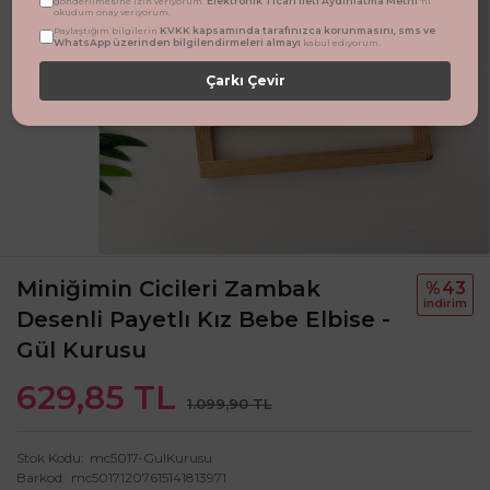
Elektronik Ticari İleti Aydınlatma Metni
gönderilmesine izin veriyorum.
'ni
okudum onay veriyorum.
KVKK kapsamında tarafınızca korunmasını, sms ve
Paylaştığım bilgilerin
WhatsApp üzerinden bilgilendirmeleri almayı
kabul ediyorum.
Çarkı Çevir
Miniğimin Cicileri Zambak
%43
i̇ndi̇ri̇m
Desenli Payetlı Kız Bebe Elbise -
Gül Kurusu
629,85 TL
1.099,90 TL
Stok Kodu
mc5017-GulKurusu
Barkod
mc50171207615141813971