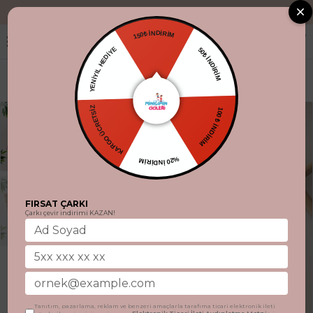
"Aynı gün kargo
150₺ İNDİRİM
YENİYIL HEDİYE
50₺ İNDİRİM
KARGO ÜCRETSİZ
100 ₺ İNDİRİM
%20 İNDİRİM
FIRSAT ÇARKI
Çarkı çevir indirimi KAZAN!
Tanıtım, pazarlama, reklam ve benzeri amaçlarla tarafıma ticari elektronik ileti