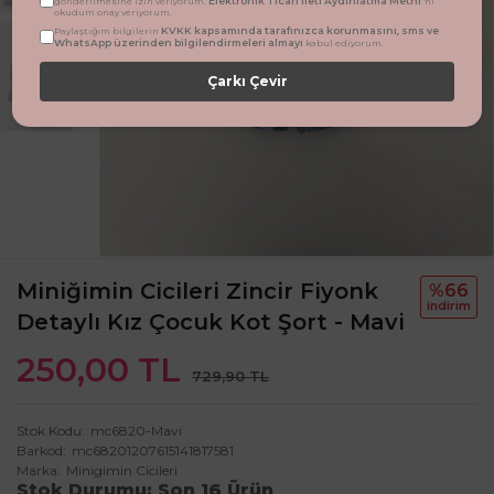
Elektronik Ticari İleti Aydınlatma Metni
gönderilmesine izin veriyorum.
'ni
okudum onay veriyorum.
KVKK kapsamında tarafınızca korunmasını, sms ve
Paylaştığım bilgilerin
WhatsApp üzerinden bilgilendirmeleri almayı
kabul ediyorum.
Çarkı Çevir
Miniğimin Cicileri Zincir Fiyonk
%66
i̇ndi̇ri̇m
Detaylı Kız Çocuk Kot Şort - Mavi
250,00 TL
729,90 TL
Stok Kodu
mc6820-Mavi
Barkod
mc68201207615141817581
Marka
Minigimin Cicileri
Stok Durumu
Son 16 Ürün