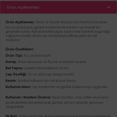
Ürün Açıklaması
Ürün Açıklaması:
Zincir ve fiyonk detaylarıyla hareket kazanan
kız çocuk kot şort, günlük kombinlerde modern ve enerjik bir
görünüm sunar. Rahat kesimli yapısı sayesinde hareket özgürlüğü
sağlayan model, aksesuar detaylarıyla dikkat çekici bir stil
oluşturur.
Ürün Özellikleri:
Ürün Tipi:
Kız çocuk kot şort
Detay:
Zincir aksesuar ve fiyonk süslemeli tasarım
Bel Yapısı:
Lastikli rahat kullanım formu
Cep Özelliği:
Ön ve arka cep detaylı model
Kesim:
Günlük kullanım için rahat şort formu
Kullanım Alanı:
Yaz kombinleri ve günlük kullanım için uygundur
Kullanım / Kombin Önerisi:
Basic tişörtler, crop üstler veya spor
ayakkabılarla tamamlanarak günlük stil için rahat bir görünüm
oluşturabilir.
Ek Not:
Zincir ve fiyonk aksesuarlarıyla klasik kot şort modellerine