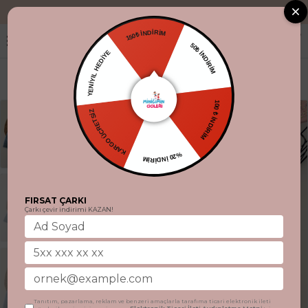
"Aynı gün kargo
150₺ İNDİRİM
50₺ İNDİRİM
YENİYIL HEDİYE
KARGO ÜCRETSİZ
100 ₺ İNDİRİM
%20 İNDİRİM
FIRSAT ÇARKI
Çarkı çevir indirimi KAZAN!
Tanıtım, pazarlama, reklam ve benzeri amaçlarla tarafıma ticari elektronik ileti