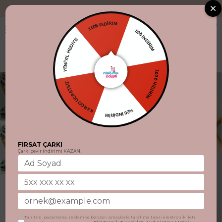
"Aynı gün kargo
150₺ İNDİRİM
50₺ İNDİRİM
YENİYIL HEDİYE
100 ₺ İNDİRİM
KARGO ÜCRETSİZ
%20 İNDİRİM
FIRSAT ÇARKI
Çarkı çevir indirimi KAZAN!
Tanıtım, pazarlama, reklam ve benzeri amaçlarla tarafıma ticari elektronik ileti