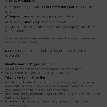
👗
Ürün Özellikleri:
✔️ Üst parçada yer alan
kat kat fırfır detayları
ile şık ve modern
görünüm
✔️
Düğmeli tasarımı
ile kolay giyilip çıkarılabilir
✔️ Alt parça,
rahat kalıp şort
formundadır
✔️ Günlük kullanım için ideal, nefes alabilen yapısıyla miniklere
konfor sunar
🌼 Yaz aylarında hem şıklık hem de rahatlık arayan minikler için
özel olarak tasarlandı!
Not :
Ürünün renk tonu, farklı ışık koşullarında değişiklik
gösterebilir.
Miniklerimiz En Değerlilerimiz...
Kaliteli ve rahat kumaşlarla hazırlanmış şık tasarımlar.
Hızlı gönderi ile kapınıza kadar gelen tarzınız.
Yıkama ve Bakım Önerileri:
Ürünlerimiz, kaliteyi korumak için özenle seçilmiş kumaşlardan
üretilmiştir. Yıkama ve ütüleme talimatlarına özen göstererek
giysilerinizi daha uzun süre kullanabilirsiniz.
Renklerin canlılığını korumak için, ürünleri ters çevirerek ve benzer
renklerle yıkayın.
Fosforlu baskı, aksesuar veya nakış içeren ürünleri düşük
sıcaklıkta yıkayın.