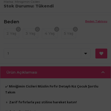
Marka
Minigimin Cicileri
Stok Durumu
Tükendi
Beden
Beden Tablosu
2 Yaş
3 Yaş
4 Yaş
5 Yaş
Ürün Açıklaması
✔️
Miniğimin Cicileri Müslin Fırfır Detaylı Kız Çocuk Şortlu
Takım
👧
Zarif fırfırlarla yaz stiline hareket katın!