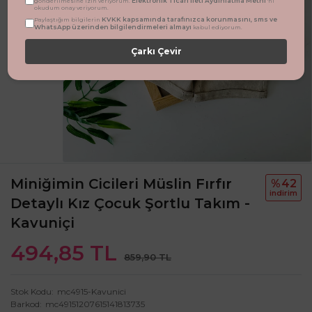
Elektronik Ticari İleti Aydınlatma Metni
gönderilmesine izin veriyorum.
'ni
okudum onay veriyorum.
KVKK kapsamında tarafınızca korunmasını, sms ve
Paylaştığım bilgilerin
WhatsApp üzerinden bilgilendirmeleri almayı
kabul ediyorum.
Çarkı Çevir
Miniğimin Cicileri Müslin Fırfır
%42
i̇ndi̇ri̇m
Detaylı Kız Çocuk Şortlu Takım -
Kavuniçi
494,85 TL
859,90 TL
Stok Kodu
mc4915-Kavunici
Barkod
mc49151207615141813735