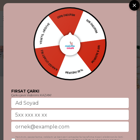
"Aynı gün karg
150₺ İNDİRİM
50₺ İNDİRİM
YENİYIL HEDİYE
100 ₺ İNDİRİM
KARGO ÜCRETSİZ
%20 İNDİRİM
FIRSAT ÇARKI
Çarkı çevir indirimi KAZAN!
Tanıtım, pazarlama, reklam ve benzeri amaçlarla tarafıma ticari elektronik ileti