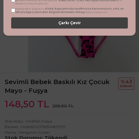
Elektronik Ticari İleti Aydınlatma Metni
gönderilmesine izin veriyorum.
'ni
okudum onay veriyorum.
KVKK kapsamında tarafınızca korunmasını, sms ve
Paylaştığım bilgilerin
WhatsApp üzerinden bilgilendirmeleri almayı
kabul ediyorum.
Çarkı Çevir
Sevimli Bebek Baskılı Kız Çocuk
%43
i̇ndi̇ri̇m
Mayo - Fuşya
148,50 TL
259,90 TL
Stok Kodu
mc6962-Fusya
Barkod
mc69621207615141817927
Marka
Minigimin Cicileri
Stok Durumu
Tükendi