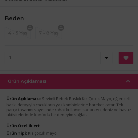
Beden
4 - 5 Yaş
7 - 8 Yaş
Ürün Açıklaması
Ürün Açıklaması:
Sevimli Bebek Baskılı Kız Çocuk Mayo, eğlenceli
baskı detayıyla çocukların yaz kombinlerine hareket katar. Tek
parça tasarımı sayesinde rahat kullanım sunarken, deniz ve havuz
aktivitelerinde konforlu bir deneyim sağlar.
Ürün Özellikleri:
Ürün Tipi:
Kız çocuk mayo