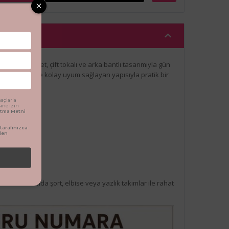
çocuk sandalet, çift tokalı ve arka bantlı tasarımıyla gün
ük kombinlere kolay uyum sağlayan yapısıyla pratik bir
açlarla
sine izin
latma Metni
arafınızca
den
 bant
sarım
lük kullanımda şort, elbise veya yazlık takımlar ile rahat