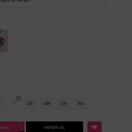
Son 8 Ürün
26
27
28
29
30
EKLE
HEMEN AL