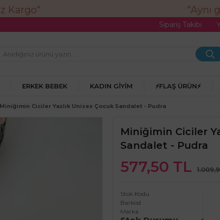
"Aynı gün
Sipariş Takibi
ERKEK BEBEK
KADIN GIYIM
⚡FLAŞ ÜRÜN⚡
Miniğimin Ciciler Yazlık Unisex Çocuk Sandalet - Pudra
Miniğimin Ciciler Y
Sandalet - Pudra
577,50 TL
1.009,
Stok Kodu
Barkod
Marka