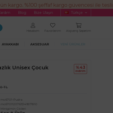
 kargo. %100 şeffaf kargo güvencesi ile teslima
Yardım
Blog
Bize Ulaşın
Türkçe
Hesabım
Favorilerim
Alışveriş Sepetim
AYAKKABI
AKSESUAR
YENİ ÜRÜNLER
azlık Unisex Çocuk
%43
i̇ndi̇ri̇m
90 TL
mc6701-Pudra
mc67011207615141817810
Minigimin Cicileri