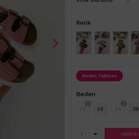
Stok Durumu
Renk
Beden Tablosu
Beden
22
23
24
25
SEPETE 