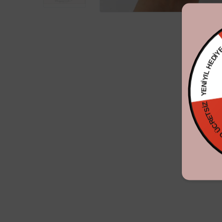
YENİYIL
KARGO ÜCRE