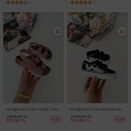
(1)
(1)
Miniğimin Ciciler Yazlık Unisex Çocuk Sandalet - Pudra
Miniğimin Cicileri Dama Detaylı Unisex Çocuk Spor Ayakkabı - Siyah - Beyaz
1.009,90 TL
1.039,00 TL
%43
%28
577,50 TL
749,99 TL