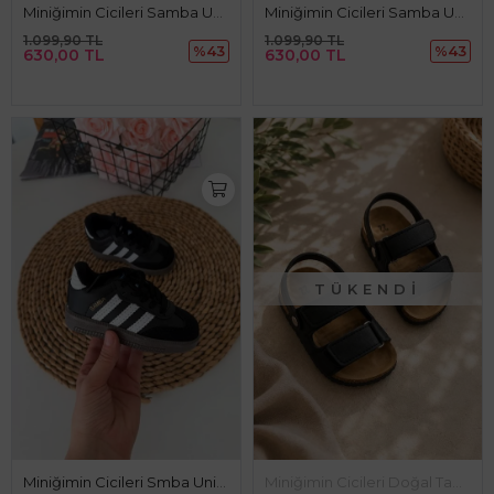
Miniğimin Cicileri Samba Unisex Çocuk Spor Ayakkabı - Beyaz
Miniğimin Cicileri Samba Unisex Çocuk Spor Ayakkabı - Siyah
1.099,90 TL
1.099,90 TL
%43
%43
630,00 TL
630,00 TL
TÜKENDI
Miniğimin Cicileri Smba Unisex Çocuk Spor Ayakkabı - Siyah
Miniğimin Cicileri Doğal Tabanlı Çift Cırtlı Çocuk Sandalet - Siyah