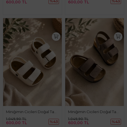
%43
%43
600,00 TL
600,00 TL
Miniğimin Cicileri Doğal Tabanlı Çift Cırtlı Çocuk Sandalet - Beyaz
Miniğimin Cicileri Doğal Tabanlı Çift Cırtlı Çocuk Sandalet - Vizon
1.049,90 TL
1.049,90 TL
%43
%43
600,00 TL
600,00 TL