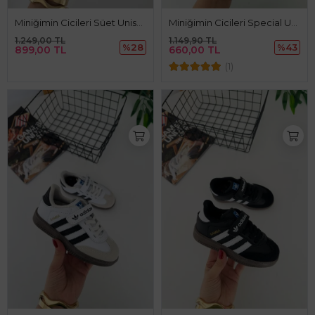
Miniğimin Cicileri Süet Unisex Çocuk Sabo Terlik - Acı Kahve
Miniğimin Cicileri Special Unisex Çocuk Spor Ayakkabı - Mavi
1.249,00 TL
1.149,90 TL
%28
%43
899,00 TL
660,00 TL
(1)