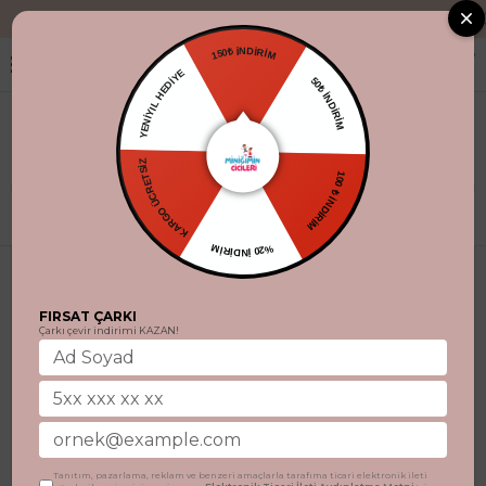
"Aynı gün kargo. %100 şeffaf
150₺ İNDİRİM
YENİYIL HEDİYE
50₺ İNDİRİM
KARGO ÜCRETSİZ
100 ₺ İNDİRİM
Filtrele
%20 İNDİRİM
FIRSAT ÇARKI
Çarkı çevir indirimi KAZAN!
Tanıtım, pazarlama, reklam ve benzeri amaçlarla tarafıma ticari elektronik ileti