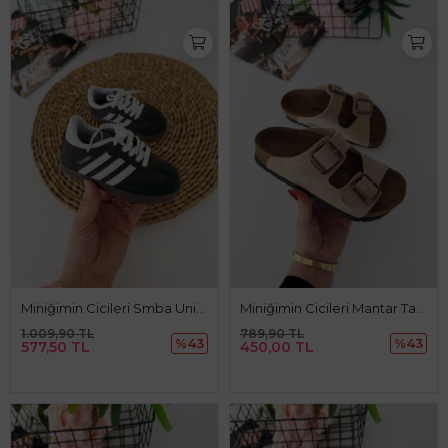
Miniğimin Cicileri Smba Unisex Çocuk Spor Ayakkabı - Haki
Miniğimin Cicileri Mantar Tabanlı Unisex Çocuk Terliği - Sütlü Kahve
1.009,90 TL
789,90 TL
%43
%43
577,50 TL
450,00 TL