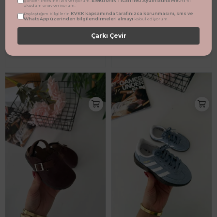
Elektronik Ticari İleti Aydınlatma Metni
gönderilmesine izin veriyorum.
'ni
okudum onay veriyorum.
KVKK kapsamında tarafınızca korunmasını, sms ve
Paylaştığım bilgilerin
WhatsApp üzerinden bilgilendirmeleri almayı
kabul ediyorum.
Leopar Desenli Bağcıklı Unisex Çocuk Spor Ayakkabı - Kahve
Miniğimin Cicileri Süet Unisex Çocuk Sabo Terlik - Camel
Çarkı Çevir
1.075,00 TL
1.249,00 TL
%26
%28
799,99 TL
899,00 TL