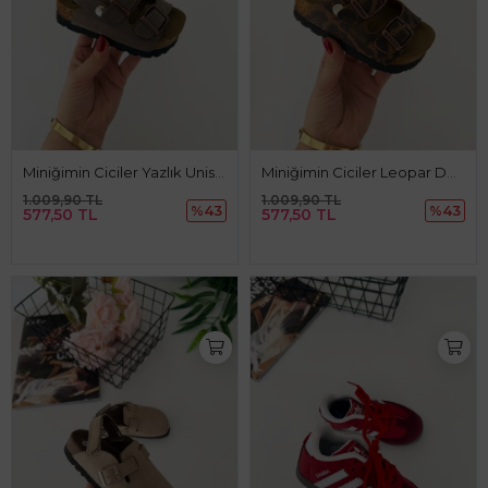
Miniğimin Ciciler Yazlık Unisex Çocuk Sandalet - Vizon
Miniğimin Ciciler Leopar Desenli Yazlık Unisex Çocuk Sandalet - Kahverengi
1.009,90 TL
1.009,90 TL
%43
%43
577,50 TL
577,50 TL