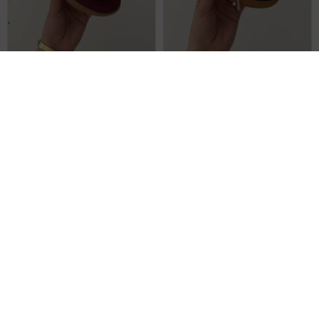
Miniğimin Cicileri Samba Unisex Çocuk Spor Ayakkabı - Bordo
Miniğimin Cicileri Spezial Unisex Çocuk Spor Ayakkabı - Kahverengi
1.099,90 TL
1.179,90 TL
%43
%43
630,00 TL
675,00 TL