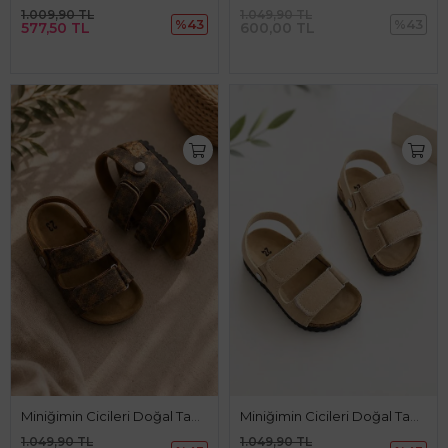
1.009,90 TL
1.049,90 TL
%43
%43
577,50 TL
600,00 TL
Miniğimin Cicileri Doğal Tabanlı Çift Cırtlı Çocuk Sandalet - Leopar
Miniğimin Cicileri Doğal Tabanlı Çift Cırtlı Çocuk Sandalet - Bej
1.049,90 TL
1.049,90 TL