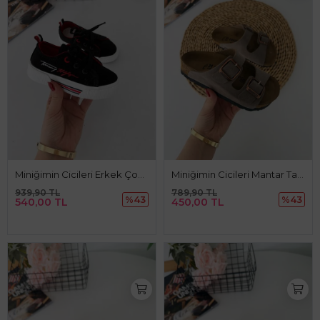
Miniğimin Cicileri Erkek Çocuk Çizgi Detaylı Bağcıklı Keten Spor Ayakkabı - Siyah
Miniğimin Cicileri Mantar Tabanlı Unisex Çocuk Terliği - Vizon
939,90 TL
789,90 TL
%43
%43
540,00 TL
450,00 TL