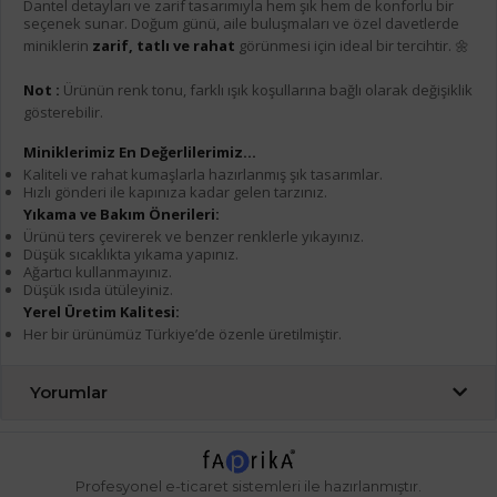
Dantel detayları ve zarif tasarımıyla hem şık hem de konforlu bir
seçenek sunar. Doğum günü, aile buluşmaları ve özel davetlerde
miniklerin
zarif, tatlı ve rahat
görünmesi için ideal bir tercihtir. 🌼
Not :
Ürünün renk tonu, farklı ışık koşullarına bağlı olarak değişiklik
gösterebilir.
Miniklerimiz En Değerlilerimiz...
Kaliteli ve rahat kumaşlarla hazırlanmış şık tasarımlar.
Hızlı gönderi ile kapınıza kadar gelen tarzınız.
Yıkama ve Bakım Önerileri:
Ürünü ters çevirerek ve benzer renklerle yıkayınız.
Düşük sıcaklıkta yıkama yapınız.
Ağartıcı kullanmayınız.
Düşük ısıda ütüleyiniz.
Yerel Üretim Kalitesi:
Her bir ürünümüz Türkiye’de özenle üretilmiştir.
Yorumlar
Profesyonel
e-ticaret
sistemleri ile hazırlanmıştır.