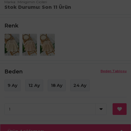
Marka
Minigimin Cicileri
Stok Durumu
Son 11 Ürün
Renk
Beden
Beden Tablosu
9 Ay
12 Ay
18 Ay
24 Ay