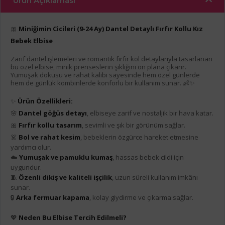
Ürün Açıklaması
🎀
Miniğimin Cicileri (9-24 Ay) Dantel Detaylı Fırfır Kollu Kız
Bebek Elbise
Zarif dantel işlemeleri ve romantik fırfır kol detaylarıyla tasarlanan
bu özel elbise, minik prenseslerin şıklığını ön plana çıkarır.
Yumuşak dokusu ve rahat kalıbı sayesinde hem özel günlerde
hem de günlük kombinlerde konforlu bir kullanım sunar. 👶✨
✨
Ürün Özellikleri:
🌸
Dantel göğüs detayı
, elbiseye zarif ve nostaljik bir hava katar.
🎀
Fırfır kollu tasarım
, sevimli ve şık bir görünüm sağlar.
👗
Bol ve rahat kesim
, bebeklerin özgürce hareket etmesine
yardımcı olur.
☁️
Yumuşak ve pamuklu kumaş
, hassas bebek cildi için
uygundur.
🧵
Özenli dikiş ve kaliteli işçilik
, uzun süreli kullanım imkânı
sunar.
🔒
Arka fermuar kapama
, kolay giydirme ve çıkarma sağlar.
💖
Neden Bu Elbise Tercih Edilmeli?