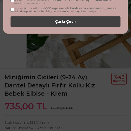
Elektronik Ticari İleti Aydınlatma Metni
gönderilmesine izin veriyorum.
'ni
okudum onay veriyorum.
KVKK kapsamında tarafınızca korunmasını, sms ve
Paylaştığım bilgilerin
WhatsApp üzerinden bilgilendirmeleri almayı
kabul ediyorum.
Çarkı Çevir
Miniğimin Cicileri (9-24 Ay)
%43
i̇ndi̇ri̇m
Dantel Detaylı Fırfır Kollu Kız
Bebek Elbise - Krem
735,00 TL
1.279,90 TL
Stok Kodu
mc6330-Krem
Barkod
mc63301207615141816631