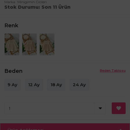
Marka
Minigimin Cicileri
Stok Durumu
Son 11 Ürün
Renk
Beden
Beden Tablosu
9 Ay
12 Ay
18 Ay
24 Ay