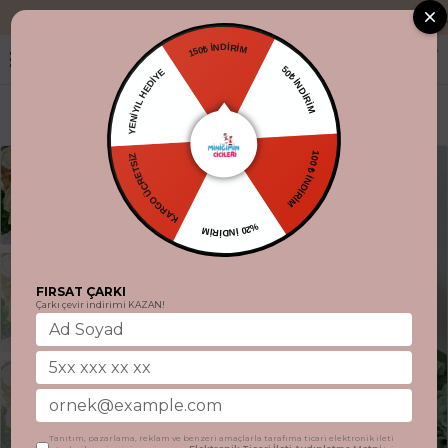
"Aynı gün kargo.
150₺ İNDİRİM
YENİYIL HEDİYE
50₺ İNDİRİM
KARGO ÜCRETSİZ
100 ₺ İNDİRİM
%20 İNDİRİM
FIRSAT ÇARKI
Çarkı çevir indirimi KAZAN!
Tanıtım, pazarlama, reklam ve benzeri amaçlarla tarafıma ticari elektronik ileti