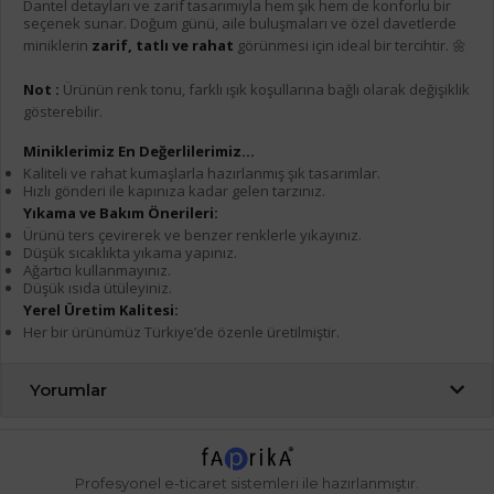
Dantel detayları ve zarif tasarımıyla hem şık hem de konforlu bir
seçenek sunar. Doğum günü, aile buluşmaları ve özel davetlerde
miniklerin
zarif, tatlı ve rahat
görünmesi için ideal bir tercihtir. 🌼
Not :
Ürünün renk tonu, farklı ışık koşullarına bağlı olarak değişiklik
gösterebilir.
Miniklerimiz En Değerlilerimiz...
Kaliteli ve rahat kumaşlarla hazırlanmış şık tasarımlar.
Hızlı gönderi ile kapınıza kadar gelen tarzınız.
Yıkama ve Bakım Önerileri:
Ürünü ters çevirerek ve benzer renklerle yıkayınız.
Düşük sıcaklıkta yıkama yapınız.
Ağartıcı kullanmayınız.
Düşük ısıda ütüleyiniz.
Yerel Üretim Kalitesi:
Her bir ürünümüz Türkiye’de özenle üretilmiştir.
Yorumlar
Profesyonel
e-ticaret
sistemleri ile hazırlanmıştır.