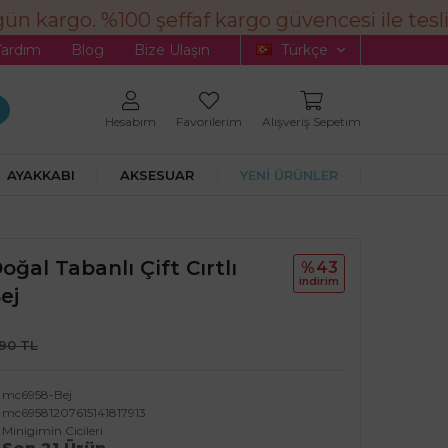
n kargo. %100 şeffaf kargo güvencesi ile teslim
Yardım
Blog
Bize Ulaşın
Türkçe
Hesabım
Favorilerim
Alışveriş Sepetim
AYAKKABI
AKSESUAR
YENİ ÜRÜNLER
oğal Tabanlı Çift Cırtlı
%43
i̇ndi̇ri̇m
ej
,90 TL
mc6958-Bej
mc69581207615141817913
Minigimin Cicileri