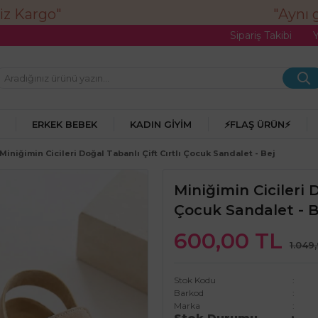
"Aynı gü
Sipariş Takibi
ERKEK BEBEK
KADIN GIYIM
⚡FLAŞ ÜRÜN⚡
Miniğimin Cicileri Doğal Tabanlı Çift Cırtlı Çocuk Sandalet - Bej
Miniğimin Cicileri D
Çocuk Sandalet - B
600,00 TL
1.049
Stok Kodu
Barkod
Marka