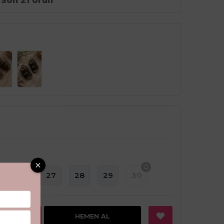
Son 21 Ürün
26
27
28
29
30
EKLE
HEMEN AL