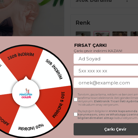
Stok Durumu
Renk
FIRSAT ÇARKI
Çarkı çevir indirimi KAZAN!
150₺ İNDİRİM
HEDİYE
50₺ İNDİRİM
Beden
3 Yaş
4 Yaş
5 Ya
TSİZ
Tanıtım, pazarlama, reklam ve benzeri am
tarafıma ticari elektronik ileti gönderilme
100 ₺ İNDİRİM
veriyorum.
Elektronik Ticari İleti Aydın
'ni okudum onay veriyorum.
Paylaştığım bilgilerin
KVKK kapsamında t
SEPETE 
korunmasını, sms ve WhatsApp üzerin
bilgilendirmeleri almayı
kabul ediyorum.
%20 İNDİRİM
Çarkı Çevir