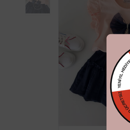
YENİYIL 
KARGO ÜCRE