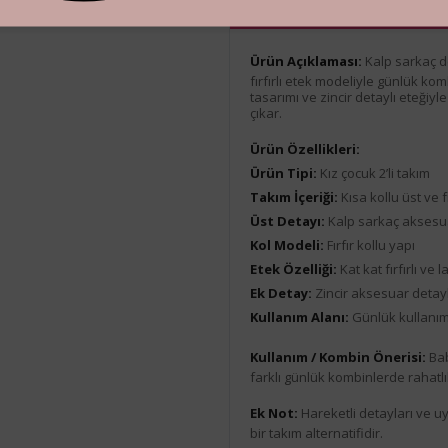
Ürün Açıklaması
Ürün Açıklaması:
Kalp sarkaç det
fırfırlı etek modeliyle günlük kom
tasarımı ve zincir detaylı eteğiy
çıkar.
Ürün Özellikleri:
Ürün Tipi:
Kız çocuk 2’li takım
Takım İçeriği:
Kısa kollu üst ve fı
Üst Detayı:
Kalp sarkaç aksesua
Kol Modeli:
Fırfır kollu yapı
Etek Özelliği:
Kat kat fırfırlı ve 
Ek Detay:
Zincir aksesuar detayl
Kullanım Alanı:
Günlük kullanım
Kullanım / Kombin Önerisi:
Bab
farklı günlük kombinlerde rahatlıkl
Ek Not:
Hareketli detayları ve u
bir takım alternatifidir.