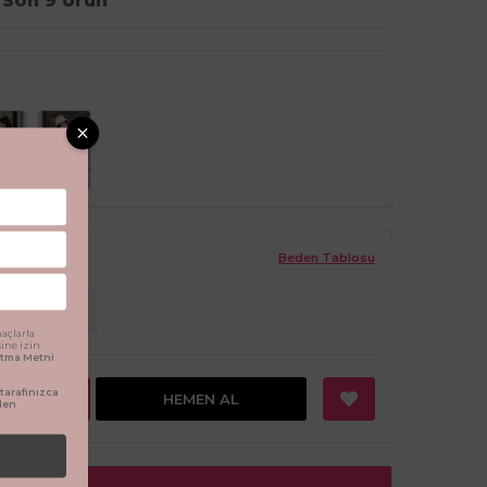
Son 9 Ürün
Beden Tablosu
ş
6 Yaş
açlarla
sine izin
latma Metni
arafınızca
EKLE
HEMEN AL
den