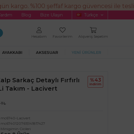
n kargo. %100 şeffaf kargo güvencesi ile tesli
Yardım
Blog
Bize Ulaşın
Türkçe
Hesabım
Favorilerim
Alışveriş Sepetim
AYAKKABI
AKSESUAR
YENİ ÜRÜNLER
alp Sarkaç Detaylı Fırfırlı
%43
i̇ndi̇ri̇m
li Takım - Lacivert
 TL
mc6740-Lacivert
mc67401207615141817427
Minigimin Cicileri