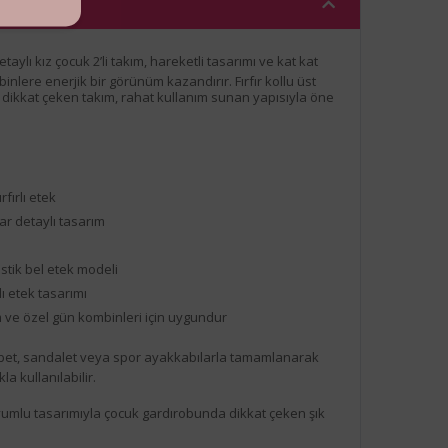
aylı kız çocuk 2’li takım, hareketli tasarımı ve kat kat
binlere enerjik bir görünüm kazandırır. Fırfır kollu üst
le dikkat çeken takım, rahat kullanım sunan yapısıyla öne
rfırlı etek
r detaylı tasarım
lastik bel etek modeli
ı etek tasarımı
 ve özel gün kombinleri için uygundur
et, sandalet veya spor ayakkabılarla tamamlanarak
a kullanılabilir.
yumlu tasarımıyla çocuk gardırobunda dikkat çeken şık