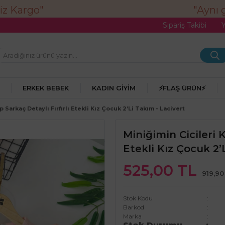
"Aynı gü
Sipariş Takibi
ERKEK BEBEK
KADIN GIYIM
⚡FLAŞ ÜRÜN⚡
p Sarkaç Detaylı Fırfırlı Etekli Kız Çocuk 2’li Takım - Lacivert
Miniğimin Cicileri K
Etekli Kız Çocuk 2’
525,00 TL
919,90
Stok Kodu
Barkod
Marka