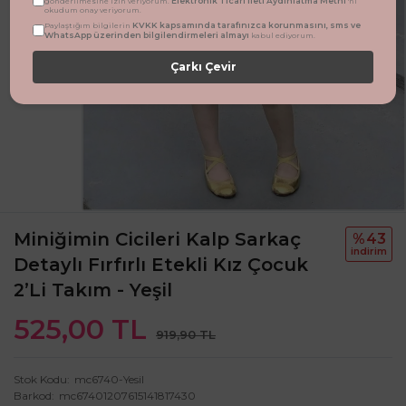
Elektronik Ticari İleti Aydınlatma Metni
gönderilmesine izin veriyorum.
'ni
okudum onay veriyorum.
KVKK kapsamında tarafınızca korunmasını, sms ve
Paylaştığım bilgilerin
WhatsApp üzerinden bilgilendirmeleri almayı
kabul ediyorum.
Çarkı Çevir
Miniğimin Cicileri Kalp Sarkaç
%43
i̇ndi̇ri̇m
Detaylı Fırfırlı Etekli Kız Çocuk
2’li Takım - Yeşil
525,00 TL
919,90 TL
Stok Kodu
mc6740-Yesil
Barkod
mc67401207615141817430