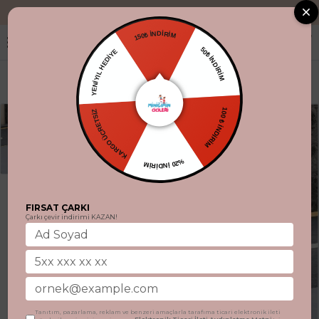
"Aynı gün kargo.
150₺ İNDİRİM
YENİYIL HEDİYE
50₺ İNDİRİM
KARGO ÜCRETSİZ
100 ₺ İNDİRİM
%20 İNDİRİM
FIRSAT ÇARKI
Çarkı çevir indirimi KAZAN!
Tanıtım, pazarlama, reklam ve benzeri amaçlarla tarafıma ticari elektronik ileti