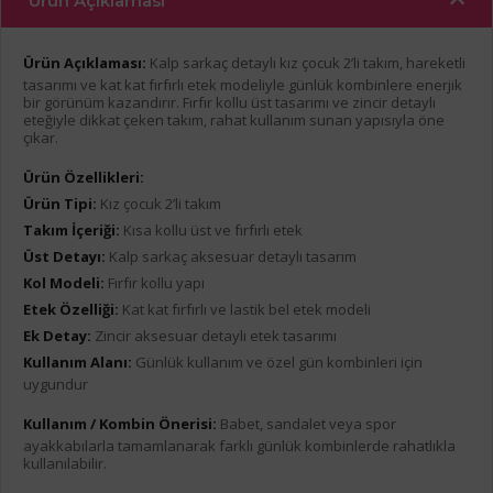
Ürün Açıklaması
Ürün Açıklaması:
Kalp sarkaç detaylı kız çocuk 2’li takım, hareketli
tasarımı ve kat kat fırfırlı etek modeliyle günlük kombinlere enerjik
bir görünüm kazandırır. Fırfır kollu üst tasarımı ve zincir detaylı
eteğiyle dikkat çeken takım, rahat kullanım sunan yapısıyla öne
çıkar.
Ürün Özellikleri:
Ürün Tipi:
Kız çocuk 2’li takım
Takım İçeriği:
Kısa kollu üst ve fırfırlı etek
Üst Detayı:
Kalp sarkaç aksesuar detaylı tasarım
Kol Modeli:
Fırfır kollu yapı
Etek Özelliği:
Kat kat fırfırlı ve lastik bel etek modeli
Ek Detay:
Zincir aksesuar detaylı etek tasarımı
Kullanım Alanı:
Günlük kullanım ve özel gün kombinleri için
uygundur
Kullanım / Kombin Önerisi:
Babet, sandalet veya spor
ayakkabılarla tamamlanarak farklı günlük kombinlerde rahatlıkla
kullanılabilir.