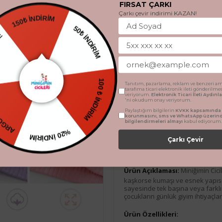
Stok Durumu
FIRSAT ÇARKI
Çarkı çevir indirimi KAZAN!
150₺ İNDİRİM
EDİYE
50₺ İNDİRİM
Beden
4 - 5 Yaş
ETSİZ
Tanıtım, pazarlama, reklam ve benzeri am
tarafıma ticari elektronik ileti gönderilme
100 ₺ İNDİRİM
veriyorum.
Elektronik Ticari İleti Aydın
'ni okudum onay veriyorum.
Paylaştığım bilgilerin
KVKK kapsamında t
korunmasını, sms ve WhatsApp üzerin
bilgilendirmeleri almayı
kabul ediyorum.
%20 İNDİRİM
Çarkı Çevir
Ürün Açıklaması
Ürün Açıklaması:
Miniğimin Cici
kaşkorse kumaşı ve esnek yapısıy
sayesinde tek başına veya farklı k
çocukların günlük giyim ihtiyaçlar
Ürün Özellikleri: