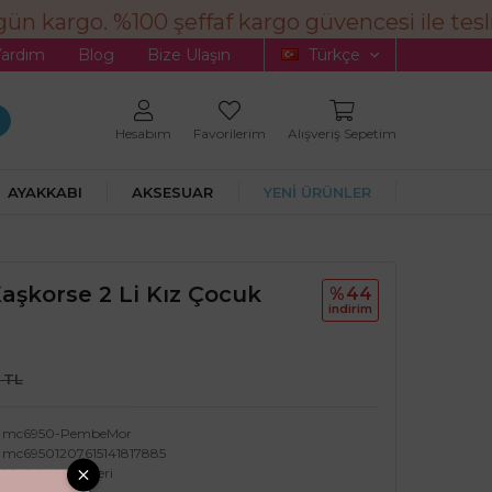
ün kargo. %100 şeffaf kargo güvencesi ile tesli
Yardım
Blog
Bize Ulaşın
Türkçe
Hesabım
Favorilerim
Alışveriş Sepetim
AYAKKABI
AKSESUAR
YENİ ÜRÜNLER
Kaşkorse 2 Li Kız Çocuk
%44
i̇ndi̇ri̇m
 TL
mc6950-PembeMor
mc69501207615141817885
Minigimin Cicileri