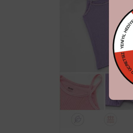
YENİYIL H
KARGO ÜCR