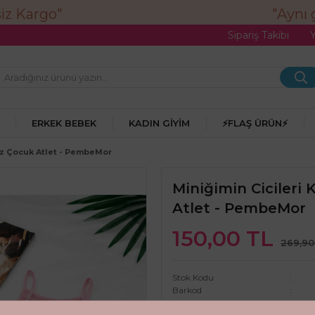
"Aynı g
Sipariş Takibi
ERKEK BEBEK
KADIN GIYIM
⚡FLAŞ ÜRÜN⚡
Kız Çocuk Atlet - PembeMor
Miniğimin Cicileri 
Atlet - PembeMor
150,00 TL
269,90
Stok Kodu
Barkod
Marka