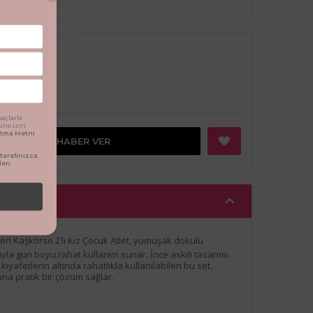
Tükendi
açlarla
sine izin
latma Metni
GELINCE HABER VER
arafınızca
den
leri Kaşkorse 2’li Kız Çocuk Atlet, yumuşak dokulu
la gün boyu rahat kullanım sunar. İnce askılı tasarımı
ıyafetlerin altında rahatlıkla kullanılabilen bu set,
ına pratik bir çözüm sağlar.