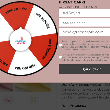
Stok Durumu
FIRSAT ÇARKI
Çarkı çevir indirimi KAZAN!
150₺ İNDİRİM
EDİYE
50₺ İNDİRİM
Beden
10 - 11 Yaş
ETSİZ
Tanıtım, pazarlama, reklam ve benzeri am
100 ₺ İNDİRİM
tarafıma ticari elektronik ileti gönderilme
veriyorum.
Elektronik Ticari İleti Aydın
'ni okudum onay veriyorum.
Paylaştığım bilgilerin
KVKK kapsamında t
korunmasını, sms ve WhatsApp üzerin
bilgilendirmeleri almayı
kabul ediyorum.
%20 İNDİRİM
Çarkı Çevir
Ürün Açıklaması
Ürün Açıklaması:
Miniğimin Cici
kaşkorse kumaşı ve esnek yapısıy
sayesinde tek başına veya farklı k
çocukların günlük giyim ihtiyaçlar
Ürün Özellikleri: