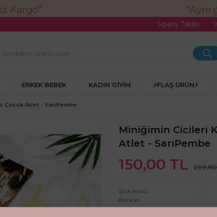
"Aynı g
Sipariş Takibi
ERKEK BEBEK
KADIN GIYIM
⚡FLAŞ ÜRÜN⚡
ız Çocuk Atlet - SarıPembe
Miniğimin Cicileri 
Atlet - SarıPembe
150,00 TL
269,90
Stok Kodu
Barkod
Marka