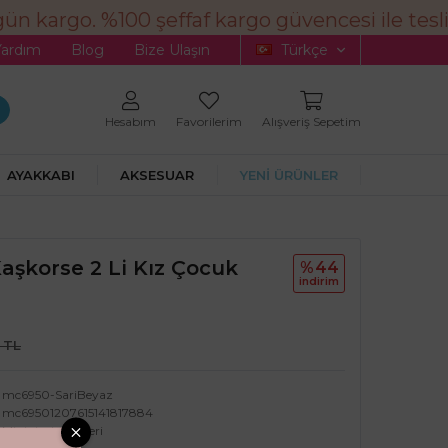
ün kargo. %100 şeffaf kargo güvencesi ile tesli
Yardım
Blog
Bize Ulaşın
Türkçe
Hesabım
Favorilerim
Alışveriş Sepetim
AYAKKABI
AKSESUAR
YENİ ÜRÜNLER
Kaşkorse 2 Li Kız Çocuk
%44
i̇ndi̇ri̇m
 TL
mc6950-SariBeyaz
mc69501207615141817884
Minigimin Cicileri