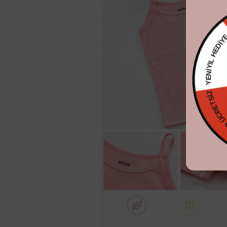
YENİYIL H
KARGO ÜCR