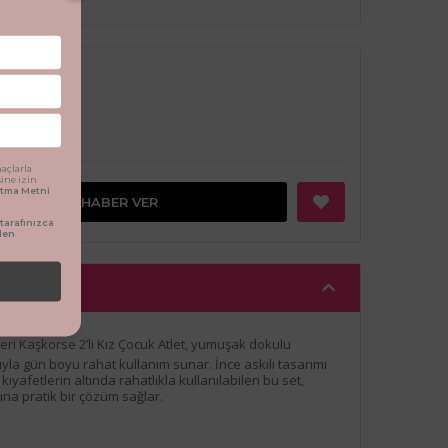
Tükendi
açlarla
sine izin
latma Metni
GELINCE HABER VER
arafınızca
den
leri Kaşkorse 2’li Kız Çocuk Atlet, yumuşak dokulu
la gün boyu rahat kullanım sunar. İnce askılı tasarımı
ıyafetlerin altında rahatlıkla kullanılabilen bu set,
ına pratik bir çözüm sağlar.