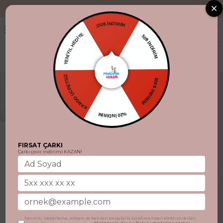
"Aynı gün kargo
150₺ İNDİRİM
YENİYIL HEDİYE
50₺ İNDİRİM
KARGO ÜCRETSİZ
100 ₺ İNDİRİM
%20 İNDİRİM
FIRSAT ÇARKI
Çarkı çevir indirimi KAZAN!
Tanıtım, pazarlama, reklam ve benzeri amaçlarla tarafıma ticari elektronik ileti