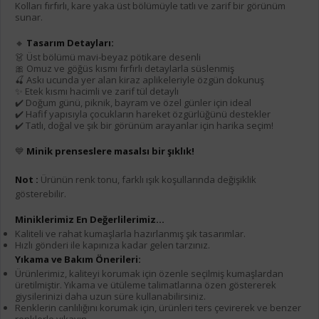
Kolları fırfırlı, kare yaka üst bölümüyle tatlı ve zarif bir görünüm
sunar.
🔸
Tasarım Detayları:
👗 Üst bölümü mavi-beyaz pötikare desenli
🎀 Omuz ve göğüs kısmı fırfırlı detaylarla süslenmiş
🍒 Askı ucunda yer alan kiraz aplikeleriyle özgün dokunuş
✨ Etek kısmı hacimli ve zarif tül detaylı
✔️ Doğum günü, piknik, bayram ve özel günler için ideal
✔️ Hafif yapısıyla çocukların hareket özgürlüğünü destekler
✔️ Tatlı, doğal ve şık bir görünüm arayanlar için harika seçim!
💙
Minik prenseslere masalsı bir şıklık!
Not :
Ürünün renk tonu, farklı ışık koşullarında değişiklik
gösterebilir.
Miniklerimiz En Değerlilerimiz...
Kaliteli ve rahat kumaşlarla hazırlanmış şık tasarımlar.
Hızlı gönderi ile kapınıza kadar gelen tarzınız.
Yıkama ve Bakım Önerileri:
Ürünlerimiz, kaliteyi korumak için özenle seçilmiş kumaşlardan
üretilmiştir. Yıkama ve ütüleme talimatlarına özen göstererek
giysilerinizi daha uzun süre kullanabilirsiniz.
Renklerin canlılığını korumak için, ürünleri ters çevirerek ve benzer
renklerle yıkayın.