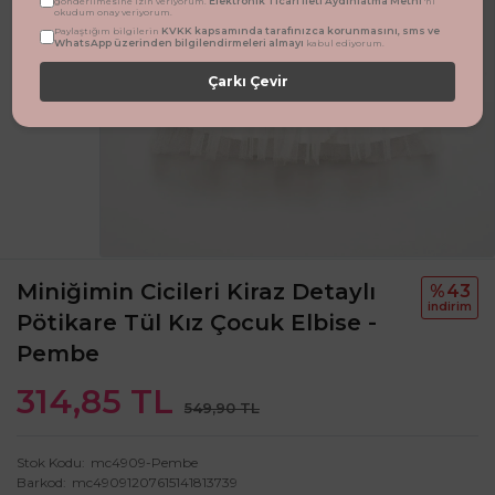
Elektronik Ticari İleti Aydınlatma Metni
gönderilmesine izin veriyorum.
'ni
okudum onay veriyorum.
KVKK kapsamında tarafınızca korunmasını, sms ve
Paylaştığım bilgilerin
WhatsApp üzerinden bilgilendirmeleri almayı
kabul ediyorum.
Çarkı Çevir
Miniğimin Cicileri Kiraz Detaylı
%43
i̇ndi̇ri̇m
Pötikare Tül Kız Çocuk Elbise -
Pembe
314,85 TL
549,90 TL
Stok Kodu
mc4909-Pembe
Barkod
mc49091207615141813739