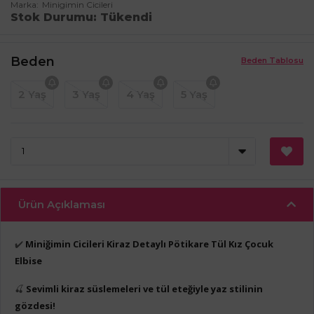
Marka
Minigimin Cicileri
Stok Durumu
Tükendi
Beden
Beden Tablosu
2 Yaş
3 Yaş
4 Yaş
5 Yaş
Ürün Açıklaması
✔️
Miniğimin Cicileri Kiraz Detaylı Pötikare Tül Kız Çocuk
Elbise
🍒
Sevimli kiraz süslemeleri ve tül eteğiyle yaz stilinin
gözdesi!