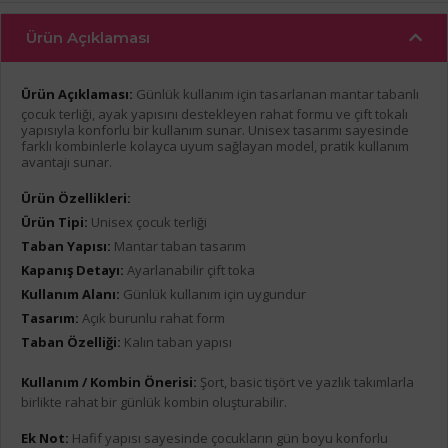
Ürün Açıklaması
Ürün Açıklaması:
Günlük kullanım için tasarlanan mantar tabanlı
çocuk terliği, ayak yapısını destekleyen rahat formu ve çift tokalı
yapısıyla konforlu bir kullanım sunar. Unisex tasarımı sayesinde
farklı kombinlerle kolayca uyum sağlayan model, pratik kullanım
avantajı sunar.
Ürün Özellikleri:
Ürün Tipi:
Unisex çocuk terliği
Taban Yapısı:
Mantar taban tasarım
Kapanış Detayı:
Ayarlanabilir çift toka
Kullanım Alanı:
Günlük kullanım için uygundur
Tasarım:
Açık burunlu rahat form
Taban Özelliği:
Kalın taban yapısı
Kullanım / Kombin Önerisi:
Şort, basic tişört ve yazlık takımlarla
birlikte rahat bir günlük kombin oluşturabilir.
Ek Not:
Hafif yapısı sayesinde çocukların gün boyu konforlu