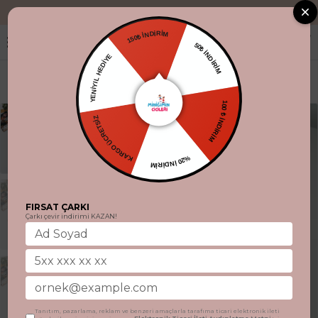
"Aynı gün kargo.
150₺ İNDİRİM
50₺ İNDİRİM
YENİYIL HEDİYE
100 ₺ İNDİRİM
KARGO ÜCRETSİZ
%20 İNDİRİM
FIRSAT ÇARKI
Çarkı çevir indirimi KAZAN!
Tanıtım, pazarlama, reklam ve benzeri amaçlarla tarafıma ticari elektronik ileti