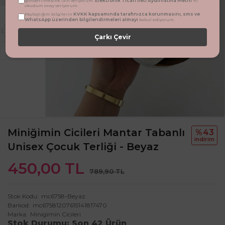
Elektronik Ticari İleti Aydınlatma Metni
gönderilmesine izin veriyorum.
'ni
okudum onay veriyorum.
KVKK kapsamında tarafınızca korunmasını, sms ve
Paylaştığım bilgilerin
WhatsApp üzerinden bilgilendirmeleri almayı
kabul ediyorum.
Çarkı Çevir
Miniğimin Cicileri Mantar Tabanlı
%43
i̇ndi̇ri̇m
Unisex Çocuk Terliği - Beyaz
450,00 TL
789,90 TL
Stok Kodu
mc6758-Beyaz
Barkod
mc67581207615141817470
Marka
Minigimin Cicileri
Stok Durumu
Son 42 Ürün