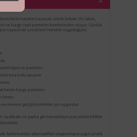
 desenlerle hareket kazanan erkek bebek 3’lü takım,
tişört ve kargo cepli pantolon kombininden oluşur. Günlük
apısı sayesinde çocukların hareket özgürlüğünü
ım
maş
skılı tişört ve pantolon
skılı kısa kollu tasarım
ünümü
hat kesim kargo pantolon
ım formu
 ve mevsim geçişli kombinler için uygundur
r ayakkabı ve şapka gibi tamamlayıcı parçalarla birlikte
anılabilir.
de farklı kombin alternatifleri oluşturmaya uygun pratik