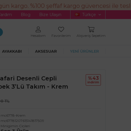
n kargo. %100 şeffaf kargo güvencesi ile tesli
Yardım
Blog
Bize Ulaşın
Türkçe
Hesabım
Favorilerim
Alışveriş Sepetim
AYAKKABI
AKSESUAR
YENİ ÜRÜNLER
Safari Desenli Cepli
%43
i̇ndi̇ri̇m
bek 3’lü Takım - Krem
90 TL
mc6778-Krem
mc67781207615141817509
Minigimin Cicileri