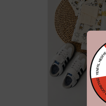
YENİYIL HE
KARGO ÜC