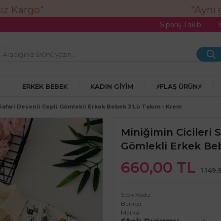
"Aynı gü
Sipariş Takibi
ERKEK BEBEK
KADIN GIYIM
⚡FLAŞ ÜRÜN⚡
 Safari Desenli Cepli Gömlekli Erkek Bebek 3’lü Takım - Krem
Miniğimin Cicileri 
Gömlekli Erkek Be
660,00 TL
1.149,
Stok Kodu
Barkod
Marka