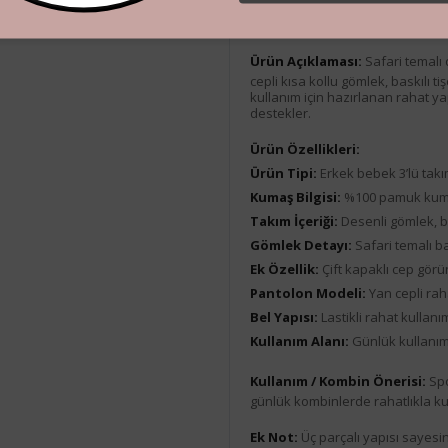
Ürün Açıklaması
Ürün Açıklaması:
Safari temalı
cepli kısa kollu gömlek, baskılı 
kullanım için hazırlanan rahat y
destekler.
Ürün Özellikleri:
Ürün Tipi:
Erkek bebek 3’lü tak
Kumaş Bilgisi:
%100 pamuk ku
Takım İçeriği:
Desenli gömlek, ba
Gömlek Detayı:
Safari temalı ba
Ek Özellik:
Çift kapaklı cep gör
Pantolon Modeli:
Yan cepli ra
Bel Yapısı:
Lastikli rahat kullan
Kullanım Alanı:
Günlük kullanım
Kullanım / Kombin Önerisi:
Spo
günlük kombinlerde rahatlıkla kull
Ek Not:
Üç parçalı yapısı sayesin