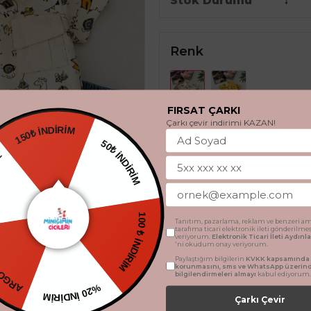
Stok Durumu
Renk
FIRSAT ÇARKI
Çarkı çevir indirimi KAZAN!
150₺ İNDİRİM
50₺ İNDİRİM
DİYE
Beden
9 Ay
12 Ay
18 Ay
100 ₺ İNDİRİM
Tanıtım, pazarlama, reklam ve benzeri am
RETSİZ
tarafıma ticari elektronik ileti gönderilme
veriyorum.
Elektronik Ticari İleti Aydın
'ni okudum onay veriyorum.
SEPETE 
Paylaştığım bilgilerin
KVKK kapsamında t
korunmasını, sms ve WhatsApp üzerin
bilgilendirmeleri almayı
kabul ediyorum.
%20 İNDİRİM
Çarkı Çevir