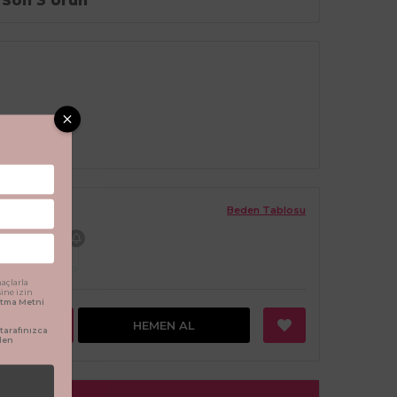
Son 3 Ürün
Beden Tablosu
24 Ay
açlarla
sine izin
latma Metni
EKLE
HEMEN AL
arafınızca
den