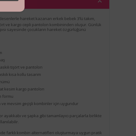
 desenlerle hareket kazanan erkek bebek 3’lü takım,
tişört ve kargo cepli pantolon kombininden oluşur. Günlük
apısı sayesinde çocukların hareket özgürlüğünü
ım
maş
skılı tişört ve pantolon
skılı kısa kollu tasarım
ünümü
hat kesim kargo pantolon
ım formu
 ve mevsim geçişli kombinler için uygundur
r ayakkabı ve şapka gibi tamamlayıcı parçalarla birlikte
anılabilir.
de farklı kombin alternatifleri oluşturmaya uygun pratik