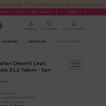
n kargo. %100 şeffaf kargo güvencesi ile tesli
Yardım
Blog
Bize Ulaşın
Türkçe
Hesabım
Favorilerim
Alışveriş Sepetim
AYAKKABI
AKSESUAR
YENİ ÜRÜNLER
Safari Desenli Cepli
%43
i̇ndi̇ri̇m
ek 3’lü Takım - Sarı
90 TL
mc6778-Sari
mc67781207615141817510
Minigimin Cicileri