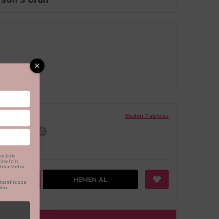
Son 3 Ürün
Beden Tablosu
24 Ay
açlarla
sine izin
latma Metni
EKLE
HEMEN AL
arafınızca
den