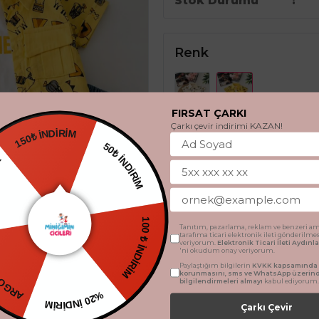
Stok Durumu
Renk
FIRSAT ÇARKI
Çarkı çevir indirimi KAZAN!
150₺ İNDİRİM
EDİYE
50₺ İNDİRİM
Beden
9 Ay
12 Ay
18 Ay
TSİZ
Tanıtım, pazarlama, reklam ve benzeri am
tarafıma ticari elektronik ileti gönderilme
100 ₺ İNDİRİM
veriyorum.
Elektronik Ticari İleti Aydın
'ni okudum onay veriyorum.
SEPETE 
Paylaştığım bilgilerin
KVKK kapsamında t
korunmasını, sms ve WhatsApp üzerin
bilgilendirmeleri almayı
kabul ediyorum.
%20 İNDİRİM
Çarkı Çevir