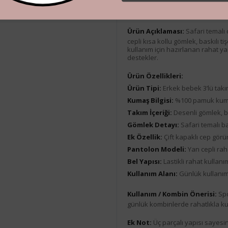
Ürün Açıklaması
Ürün Açıklaması:
Safari temalı
cepli kısa kollu gömlek, baskılı 
kullanım için hazırlanan rahat y
destekler.
Ürün Özellikleri:
Ürün Tipi:
Erkek bebek 3’lü tak
Kumaş Bilgisi:
%100 pamuk ku
Takım İçeriği:
Desenli gömlek, ba
Gömlek Detayı:
Safari temalı ba
Ek Özellik:
Çift kapaklı cep gör
Pantolon Modeli:
Yan cepli ra
Bel Yapısı:
Lastikli rahat kullan
Kullanım Alanı:
Günlük kullanım
Kullanım / Kombin Önerisi:
Spo
günlük kombinlerde rahatlıkla kull
Ek Not:
Üç parçalı yapısı sayesin