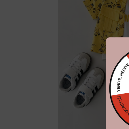
YENİYIL H
KARGO ÜCRE