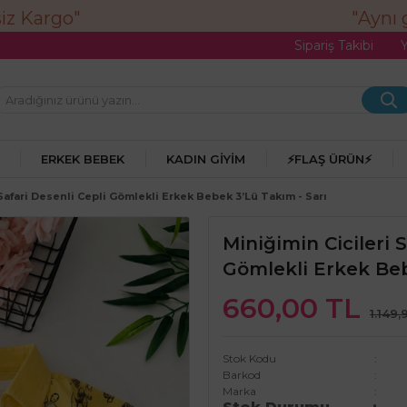
"Aynı gü
Sipariş Takibi
ERKEK BEBEK
KADIN GIYIM
⚡FLAŞ ÜRÜN⚡
Safari Desenli Cepli Gömlekli Erkek Bebek 3’lü Takım - Sarı
Miniğimin Cicileri 
Gömlekli Erkek Beb
660,00 TL
1.149,
Stok Kodu
Barkod
Marka