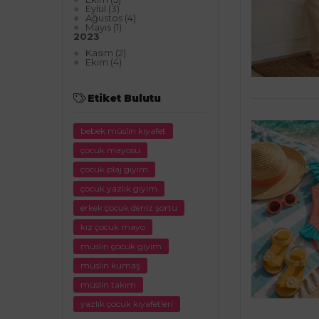
Eylül (3)
Ağustos (4)
Mayıs (1)
2023
Kasım (2)
Ekim (4)
Etiket Bulutu
bebek müslin kıyafet
çocuk mayosu
çocuk plaj giyim
çocuk yazlık giyim
erkek çocuk deniz şortu
kız çocuk mayo
müslin çocuk giyim
müslin kumaş
müslin takım
yazlık çocuk kıyafetleri