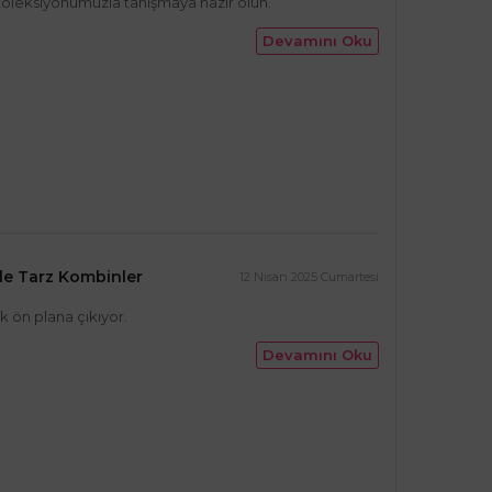
 koleksiyonumuzla tanışmaya hazır olun.
Devamını Oku
ile Tarz Kombinler
12 Nisan 2025 Cumartesi
 ön plana çıkıyor.
Devamını Oku