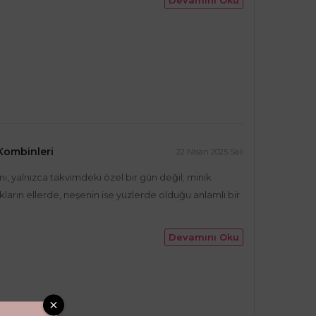
Devamını Oku
 Kombinleri
22 Nisan 2025 Salı
, yalnızca takvimdeki özel bir gün değil; minik
ların ellerde, neşenin ise yüzlerde olduğu anlamlı bir
Devamını Oku