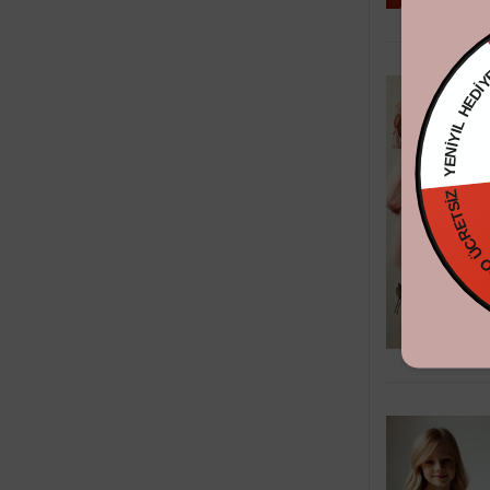
YENİYIL H
KARGO ÜCR