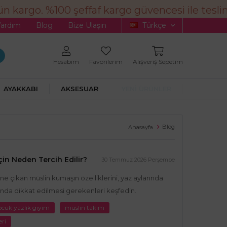
rgo. %100 şeffaf kargo güvencesi ile teslimat. 
Yardım
Blog
Bize Ulaşın
Türkçe
Hesabım
Favorilerim
Alışveriş Sepetim
AYAKKABI
AKSESUAR
YENİ ÜRÜNLER
Blog
Anasayfa
in Neden Tercih Edilir?
30 Temmuz 2026 Perşembe
e çıkan müslin kumaşın özelliklerini, yaz aylarında
mında dikkat edilmesi gerekenleri keşfedin.
ocuk yazlık giyim
müslin takım
eri