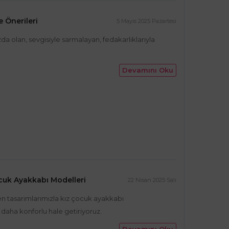
e Önerileri
5 Mayıs 2025 Pazartesi
a olan, sevgisiyle sarmalayan, fedakarlıklarıyla
Devamını Oku
cuk Ayakkabı Modelleri
22 Nisan 2025 Salı
nen tasarımlarımızla kız çocuk ayakkabı
daha konforlu hale getiriyoruz.