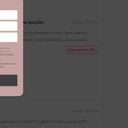
ği ve Yıkama İpuçları
15 Nisan 2025 Salı
bu keşfin en büyük tanıkları olur. Oyun saatleri,
iyim ürünlerinde çeşitli lekelerle sonuçlanabilir.
açlarla
Devamını Oku
sine izin
latma Metni
arafınızca
den
15 Nisan 2025 Salı
sını ister misiniz? Miniğimin Cicileri olarak 2025