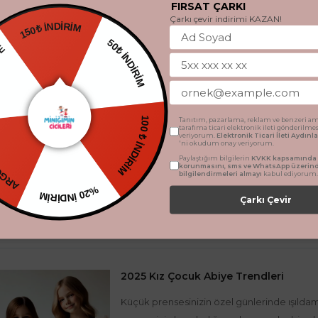
FIRSAT ÇARKI
Çarkı çevir indirimi KAZAN!
150₺ İNDİRİM
EDİYE
50₺ İNDİRİM
Çocuk Giyim Ürünlerinde Leke Temizli
Çocuklar dünyayı keşfederken kıyafetleri de 
yemek ve dışarıdaki eğlenceli anlar, çocuk g
ETSİZ
Tanıtım, pazarlama, reklam ve benzeri am
100 ₺ İNDİRİM
tarafıma ticari elektronik ileti gönderilme
veriyorum.
Elektronik Ticari İleti Aydın
'ni okudum onay veriyorum.
Paylaştığım bilgilerin
KVKK kapsamında t
korunmasını, sms ve WhatsApp üzerin
bilgilendirmeleri almayı
kabul ediyorum.
%20 İNDİRİM
Çarkı Çevir
2025 Kız Çocuk Abiye Trendleri
Küçük prensesinizin özel günlerinde ışıldama