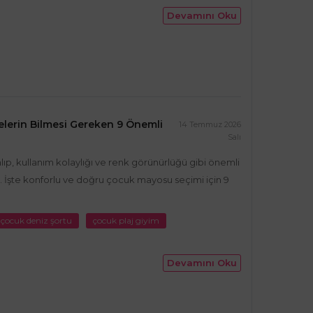
Devamını Oku
elerin Bilmesi Gereken 9 Önemli
14 Temmuz 2026
Salı
, kullanım kolaylığı ve renk görünürlüğü gibi önemli
 İşte konforlu ve doğru çocuk mayosu seçimi için 9
 çocuk deniz şortu
çocuk plaj giyim
Devamını Oku