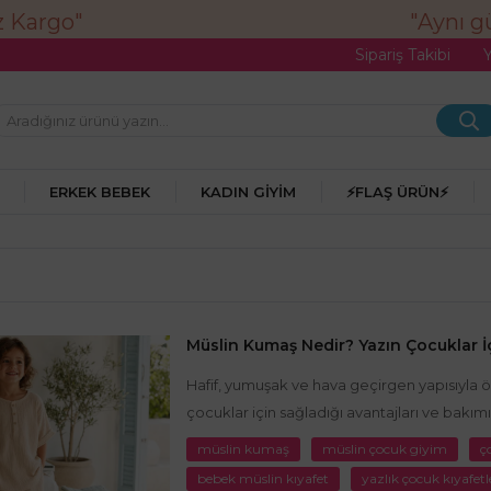
"Aynı gün ka
Sipariş Takibi
ERKEK BEBEK
KADIN GIYIM
⚡FLAŞ ÜRÜN⚡
Müslin Kumaş Nedir? Yazın Çocuklar İç
Hafif, yumuşak ve hava geçirgen yapısıyla ön
çocuklar için sağladığı avantajları ve bakı
müslin kumaş
müslin çocuk giyim
ç
bebek müslin kıyafet
yazlık çocuk kıyafetl