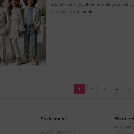
Bayram, hem büyükler hem de çocuklar için 
özel günlerden biridir.
1
2
3
4
Sözleşmeler
Bizden 
Kampanya v
İptal ve İade Şartları