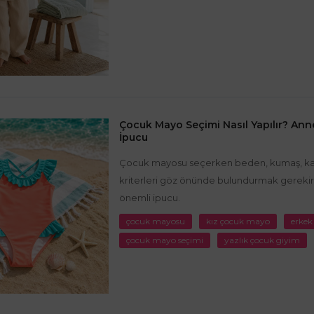
Çocuk Mayo Seçimi Nasıl Yapılır? Ann
İpucu
Çocuk mayosu seçerken beden, kumaş, kalıp
kriterleri göz önünde bulundurmak gerekir.
önemli ipucu.
çocuk mayosu
kız çocuk mayo
erkek
çocuk mayo seçimi
yazlık çocuk giyim