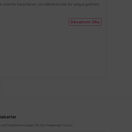
özenle hazırlanan, sevdiklerimizle bir araya gelinen
Devamını Oku
Haberler
e Fırsatlarımızdan İlk Siz Haberdar Olun!