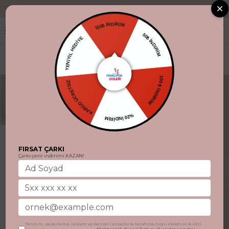
"Aynı gün kargo
150₺ İNDİRİM
YENİYIL HEDİYE
50₺ İNDİRİM
KARGO ÜCRETSİZ
100 ₺ İNDİRİM
%20 İNDİRİM
FIRSAT ÇARKI
Çarkı çevir indirimi KAZAN!
Tanıtım, pazarlama, reklam ve benzeri amaçlarla tarafıma ticari elektronik ileti