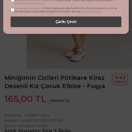
Elektronik Ticari İleti Aydınlatma Metni
gönderilmesine izin veriyorum.
'ni
okudum onay veriyorum.
KVKK kapsamında tarafınızca korunmasını, sms ve
Paylaştığım bilgilerin
WhatsApp üzerinden bilgilendirmeleri almayı
kabul ediyorum.
Çarkı Çevir
Miniğimin Cicileri Pötikare Kiraz
%43
i̇ndi̇ri̇m
Desenli Kız Çocuk Elbise - Fuşya
165,00 TL
289,90 TL
Stok Kodu
mc6881-Fusya
Barkod
mc68811207615141817726
Marka
Minigimin Cicileri
Stok Durumu
Son 3 Ürün