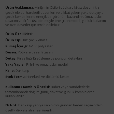
Ürün Açıklaması:
Miniğimin Cicileri pötikare kiraz desenli kız
çocuk elbise, hareketli desenleri ve dikkat çeken yaka detayıyla
çocuk kombinlerine enerjik bir görünüm kazandırır. Omuz askılı
tasarımı ve fırfırlı üst bölümüyle öne çıkan model, günlük kullanım
ve özel davetler için tercih edilebilir.
Ürün Özellikleri:
Ürün Tipi:
Kız çocuk elbise
Kumaş İçeriği:
%100 polyester
Desen:
Pötikare desenli tasarım
Detay:
Kiraz figürlü süsleme ve ponpon detayları
Yaka Yapısı:
Fırfırlı ve omuz askılı model
Kalıp:
Dar kalıp
Etek Formu:
Hareketli ve dökümlü kesim
Kullanım / Kombin Önerisi:
Babet veya sandaletlerle
tamamlanarak doğum günü, davet ve günlük kombinlerde
kullanılabilir.
Ek Not:
Dar kalıp yapıya sahip olduğundan beden seçiminde bu
özellik dikkate alınması önerilir.