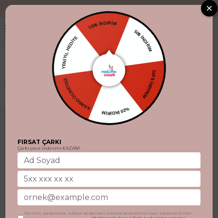
"Aynı gün kargo
150₺ İNDİRİM
YENİYIL HEDİYE
50₺ İNDİRİM
KARGO ÜCRETSİZ
100 ₺ İNDİRİM
Filtrele
%20 İNDİRİM
FIRSAT ÇARKI
Çarkı çevir indirimi KAZAN!
Tanıtım, pazarlama, reklam ve benzeri amaçlarla tarafıma ticari elektronik ileti