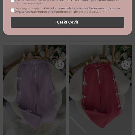
Elektronik Ticari İleti Aydınlatma Metni
gönderilmesine izin veriyorum.
'ni
okudum onay veriyorum.
KVKK kapsamında tarafınızca korunmasını, sms ve
Paylaştığım bilgilerin
WhatsApp üzerinden bilgilendirmeleri almayı
kabul ediyorum.
Miniğimin Cicileri Fiyonk Detaylı Kışlık Kız Çocuk Tek Alt - Siyah
Miniğimin Cicileri Fiyonk Detaylı Kışlık Kız Çocuk Tek Alt - Kahverengi
Çarkı Çevir
709,90 TL
709,90 TL
%43
%43
404,85 TL
404,85 TL