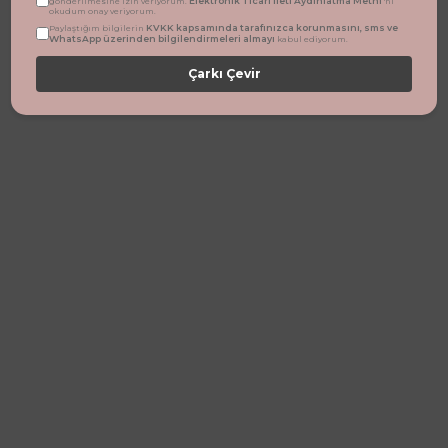
Elektronik Ticari İleti Aydınlatma Metni
gönderilmesine izin veriyorum.
'ni
okudum onay veriyorum.
KVKK kapsamında tarafınızca korunmasını, sms ve
Paylaştığım bilgilerin
WhatsApp üzerinden bilgilendirmeleri almayı
kabul ediyorum.
Çarkı Çevir