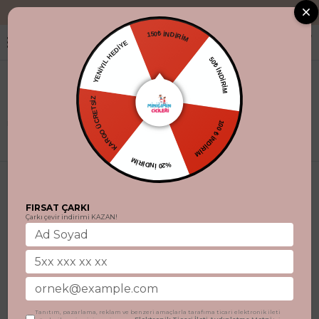
"Aynı gün kar
150₺ İNDİRİM
YENİYIL HEDİYE
50₺ İNDİRİM
KARGO ÜCRETSİZ
100 ₺ İNDİRİM
Filtrele
%20 İNDİRİM
FIRSAT ÇARKI
Çarkı çevir indirimi KAZAN!
Tanıtım, pazarlama, reklam ve benzeri amaçlarla tarafıma ticari elektronik ileti