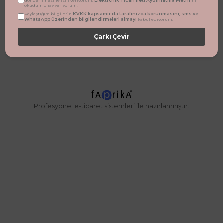
Elektronik Ticari İleti Aydınlatma Metni
gönderilmesine izin veriyorum.
'ni
okudum onay veriyorum.
KVKK kapsamında tarafınızca korunmasını, sms ve
Paylaştığım bilgilerin
WhatsApp üzerinden bilgilendirmeleri almayı
kabul ediyorum.
Miniğimin Cicileri (9-24 Ay) Kozmomont Dino Erkek Bebek Montu - Lacivert
Çarkı Çevir
1.899,90 TL
%56
832,09 TL
Profesyonel
e-ticaret
sistemleri ile hazırlanmıştır.